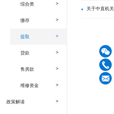
>
综合类
>
缴存
>
提取
>
贷款
>
售房款
>
维修资金
>
政策解读